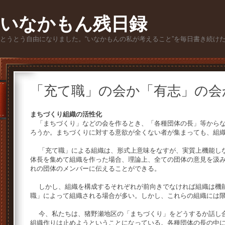
いなかもん残日録
とうとう自由になりました。“いなかもんの私が考えること”を毎日書き続け
「充て職」の会か「有志」の会
まちづくり組織の活性化
「まちづくり」などの会を作るとき、「各種団体の長」等からな
ろうか。まちづくりに対する意欲が全くない者が集まっても、組
「充て職」による組織は、形式上意味をなすが、実質上機能しな
体長を集めて組織を作った場合、理論上、全ての団体の意見を汲
れの団体のメンバーに伝えることができる。
しかし、組織を構成するそれぞれが前向きでなければ組織は機能
職」によって組織される場合が多い。しかし、これらの組織には
今、私たちは、猪野瀬地区の「まちづくり」をどうするか話し合
組織作りは止めようということになっている。各種団体の長の中