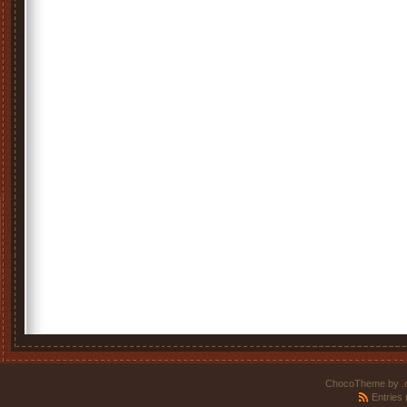
ChocoTheme by
.
Entries