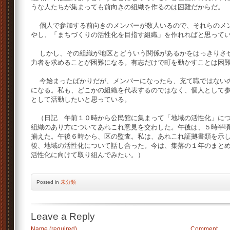
うな人たちが集まっても前向きの組織を作るのは困難だからだ。
個人で参加する前向きのメンバーが数人いるので、それらのメン
やし、「まちづくりの活性化を目指す組織」を作れればと思って
しかし、その組織が地区とどういう関係があるかをはっきりさせ
力者を求めることが困難になる。有志だけで町を動かすことは困
今始まったばかりだが、メンバーになったら、充て職ではないの
になる。私も、どこかの組織を代表するのではなく、個人として
として活動したいと思っている。
（日記 午前１０時から公民館に集まって「地域の活性化」につ
組織のあり方についてあれこれ意見を交わした。午後は、５時半
揃えた。午後６時から、区の監査。私は、あれこれ証拠書類を示
後、地域の活性化について話し合った。今は、集落の１年のまと
活性化に向けて取り組んでみたい。）
Posted
in
未分類
Leave a Reply
Name (required)
Comment