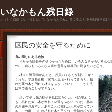
いなかもん残日録
とうとう自由になりました。“いなかもんの私が考えること”を毎日書き続け
区民の安全を守るために
身の周りにある危険
４月から区長を仰せつかったために、いろんな所からいろんな情
外に、自らもいろんな人達の意見を積極的に聴きたいと思う。
林道に障害物があると、役員のＹさんが朝知らせて
くれた。早速昼食後、家内と現場へ行ってみると、枯
れた栗の木が倒れて林道をふさいでいる。ここから先
は車で通ることができない。
歩いて少し先の様子を見に出かけた。別の場所に
も、枯れた太い木が倒れて林道をふさいでいた。林道
の周囲を見渡すと、あちことに枯れた大木が立ってい
る。この頃、山には枯れた木が目立つ。最初は松が多