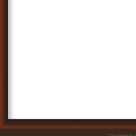
ChocoTheme by
.