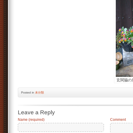
玄関脇の
Posted
in
未分類
Leave a Reply
Name (required)
Comment