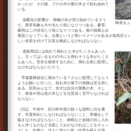
かったが、その後、ブナの木や栗の木まで枯れ始めて
いる。
温暖化の影響か、南極の氷が溶け始めているそう
林道をふ
だ。異常気象も今や当たり前になりつつある。豪雪、
豪雨はこの頃当たり前になりつつある。春の強風も台
風並になっている。台風というと怖いイメージがあるが低気圧と
しい名前を付けて注意を喚起しなければならない。
道路周辺には枯れて倒れたた木がたくさんあった
し、立ってはいるものの今にも倒れそうな木がたくさ
んあった。安全を確保するために、倒れる前に処理し
なければならないだろう。
早速森林組合に努めているＴさんに処理してもらう
ようお願いに行った。枯れ木の落下の危険は至る所に
ある。区民みんなで、先ずは自分の屋敷の木、そし
て、林道や登山道の木などを注意深く見守らなければ
ならない。
（日記 午前中、区の昨年度の様々な資料に目を通
す。年度初めにしなければならないこと、準備をして
臨まなければならないこと、納税など金銭の出し入れ
をん伴うものなど当面しておかなければことをチェッ
クした。午後は、法人に借りた畝（生姜を植える場