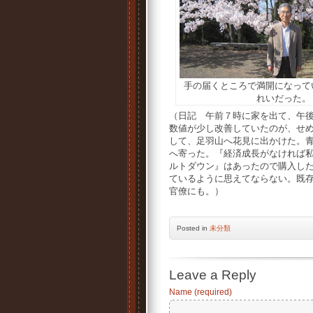
手の届くところで満開になって
れいだった。
（日記 午前７時に家を出て、午
数値が少し改善していたのが、せ
して、足羽山へ花見に出かけた。
へ寄った。『経済成長がなければ
ルトダウン』はあったので購入し
ているように思えてならない。既
官僚にも。）
Posted
in
未分類
Leave a Reply
Name (required)