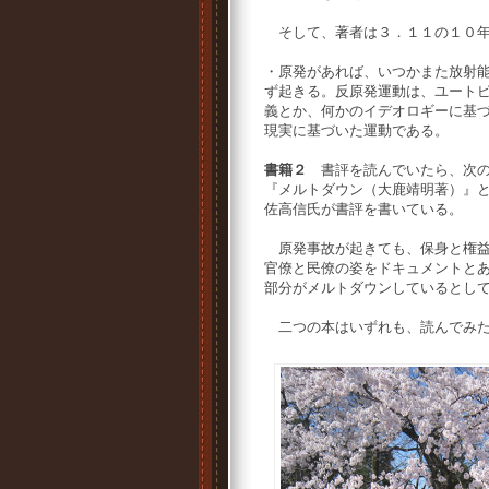
そして、著者は３．１１の１０年
・原発があれば、いつかまた放射
ず起きる。反原発運動は、ユート
義とか、何かのイデオロギーに基
現実に基づいた運動である。
書籍２
書評を読んでいたら、次の
『メルトダウン（大鹿靖明著）』
佐高信氏が書評を書いている。
原発事故が起きても、保身と権益
官僚と民僚の姿をドキュメントと
部分がメルトダウンしているとし
二つの本はいずれも、読んでみ