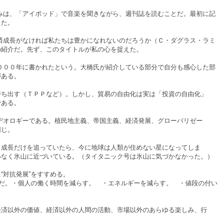
みは、「アイポッド」で音楽を聞きながら、週刊誌を読むことだ。最初に記
った。
成長がなければ私たちは豊かになれないのだろうか（Ｃ・ダグラス・ラミ
の紹介だ。先ず、このタイトルが私の心を捉えた。
００年に書かれたという。大橋氏が紹介している部分で自分も感心した部
がある。
持ち出す（ＴＰＰなど）。しかし、貿易の自由化は実は「投資の自由化」
である。
デオロギーである。植民地主義、帝国主義、経済発展、グローバリゼー
同じ。
、成長だけを追っていたら、今に地球は人類が住めない星になってしま
いなく氷山に近づいている。（タイタニック号は氷山に気づかなかった。）
“対抗発展”をすすめる。
だ。・個人の働く時間を減らす。 ・エネルギーを減らす。 ・値段の付い
経済以外の価値、経済以外の人間の活動、市場以外のあらゆる楽しみ、行