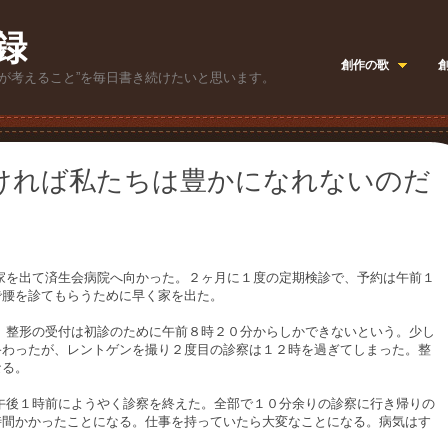
録
創作の歌
が考えること”を毎日書き続けたいと思います。
ければ私たちは豊かになれないのだ
を出て済生会病院へ向かった。２ヶ月に１度の定期検診で、予約は午前１
で腰を診てもらうために早く家を出た。
整形の受付は初診のために午前８時２０分からしかできないという。少し
終わったが、レントゲンを撮り２度目の診察は１２時を過ぎてしまった。整
なる。
後１時前にようやく診察を終えた。全部で１０分余りの診察に行き帰りの
時間かかったことになる。仕事を持っていたら大変なことになる。病気はす