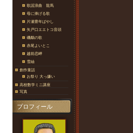
歌謡浪曲 龍馬
母に捧げる歌
片瀬豊年ばやし
矢戸口エエトコ音頭
磯鷸の歌
赤尾よいとこ
越前恋岬
雪紬
創作童話
お祭り 大っ嫌い
高校数学ミニ講座
写真
プロフィール