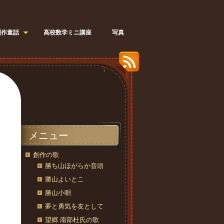
創作童話
高校数学ミニ講座
写真
メニュー
創作の歌
勝ち山ほがらか音頭
勝山よいとこ
勝山小唄
夢と勇気を友として
望郷 南部杜氏の歌