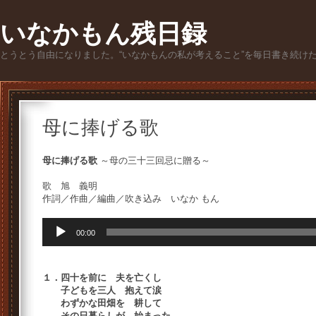
いなかもん残日録
とうとう自由になりました。“いなかもんの私が考えること”を毎日書き続け
母に捧げる歌
母に捧げる歌
～母の三十三回忌に贈る～
歌 旭 義明
作詞／作曲／編曲／吹き込み いなか もん
音
00:00
声
プ
レ
ー
１．四十を前に 夫を亡くし
ヤ
子どもを三人 抱えて涙
ー
わずかな田畑を 耕して
その日暮らしが 始まった