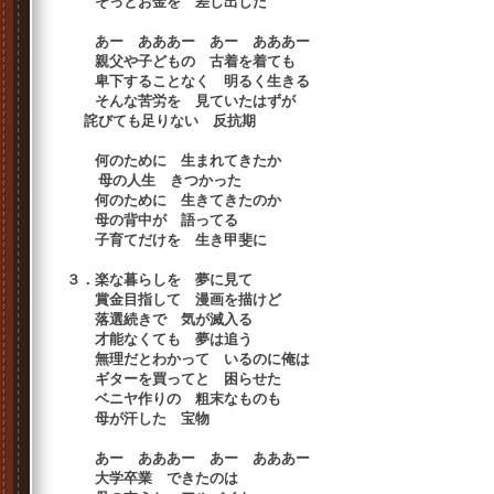
そっとお金を 差し出した
あー あああー あー あああー
親父や子どもの 古着を着ても
卑下することなく 明るく生きる
そんな苦労を 見ていたはずが
詫びても足りない 反抗期
何のために 生まれてきたか
母の人生 きつかった
何のために 生きてきたのか
母の背中が 語ってる
子育てだけを 生き甲斐に
３．楽な暮らしを 夢に見て
賞金目指して 漫画を描けど
落選続きで 気が滅入る
才能なくても 夢は追う
無理だとわかって いるのに俺は
ギターを買ってと 困らせた
ベニヤ作りの 粗末なものも
母が汗した 宝物
あー あああー あー あああー
大学卒業 できたのは