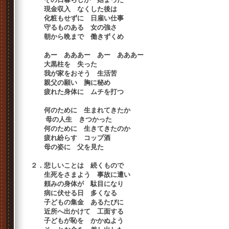
現金収入 なくした後は
化粧もせずに 日雇い仕事
守るものある 女の強さ
朝から晩まで 働きずくめ
あー あああー あー あああー
大黒柱を 失った
我が家をおそう 生活苦
親父の願い 胸に秘め
疲れた身体に ムチを打つ
何のために 生まれてきたか
母の人生 きつかった
何のために 生きてきたのか
疲れ紛らす コップ酒
母の姿に 父を見た
２．悲しいことは 続くもので
生死をさまよう 事故に遭い
頼みの身体が 駄目になり
病に伏せる日 多くなる
子どもの集金 あるたびに
近所へ出かけて 工面する
子どもが恥を かかぬよう