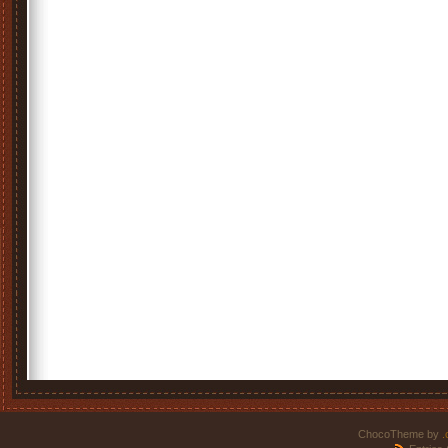
ChocoTheme by
.